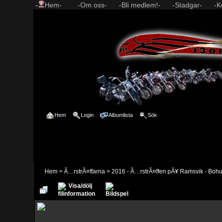
-
Hem-
-Om oss-
-Bli medlem!-
-Stadgar-
-K
Hem
Login
Albumlista
Sök
Hem
>
Ã…rstrÃ¤ffarna
>
2016 - Ã…rstrÃ¤ffen pÃ¥ Ramsvik - Boh