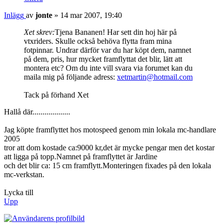
Inlägg
av
jonte
»
14 mar 2007, 19:40
Xet skrev:
Tjena Bananen! Har sett din hoj här på
vtxriders. Skulle också behöva flytta fram mina
fotpinnar. Undrar därför var du har köpt dem, namnet
på dem, pris, hur mycket framflyttat det blir, lätt att
montera etc? Om du inte vill svara via forumet kan du
maila mig på följande adress:
xetmartin@hotmail.com
Tack på förhand Xet
Hallå där...................
Jag köpte framflyttet hos motospeed genom min lokala mc-handlare
2005
tror att dom kostade ca:9000 kr,det är mycke pengar men det kostar
att ligga på topp.Namnet på framflyttet är Jardine
och det blir ca: 15 cm framflytt.Monteringen fixades på den lokala
mc-verkstan.
Lycka till
Upp