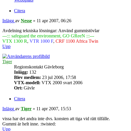
Citera
Inlägg
av
Nesse
»
11 apr 2007, 06:26
Avdelning tekniska lösningar: Använd gummistövlar
---::: safeguard the environment, GO GReeN :::---
VTX 1300 R
,
VTR 1000 F
,
CRF 1100 Africa Twin
Upp
Tiger
Regionskontakt Gävleborg
Inlägg:
132
Blev medlem:
23 jul 2006, 17:58
VTX-modell:
VTX 2000 svart 2006
Ort:
Gävle
Citera
Inlägg
av
Tiger
»
11 apr 2007, 15:53
vissa har det andra inte dvs. konsten att tiga vid rätt tilfälle.
Gummi är helt inne. :twisted:
Upp