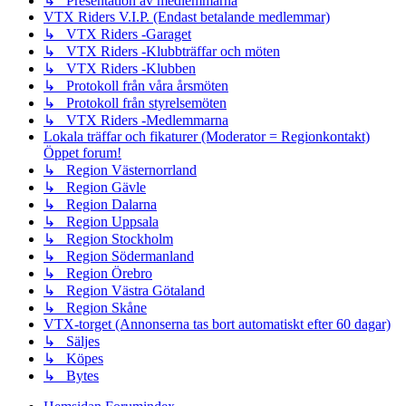
↳ Presentation av medlemmarna
VTX Riders V.I.P. (Endast betalande medlemmar)
↳ VTX Riders -Garaget
↳ VTX Riders -Klubbträffar och möten
↳ VTX Riders -Klubben
↳ Protokoll från våra årsmöten
↳ Protokoll från styrelsemöten
↳ VTX Riders -Medlemmarna
Lokala träffar och fikaturer (Moderator = Regionkontakt)
Öppet forum!
↳ Region Västernorrland
↳ Region Gävle
↳ Region Dalarna
↳ Region Uppsala
↳ Region Stockholm
↳ Region Södermanland
↳ Region Örebro
↳ Region Västra Götaland
↳ Region Skåne
VTX-torget (Annonserna tas bort automatiskt efter 60 dagar)
↳ Säljes
↳ Köpes
↳ Bytes