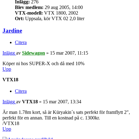
Inlägg:
276
Blev medlem:
29 aug 2005, 14:00
VTX-modell:
VTX 1800, 2002
Ort:
Uppsala, kör VTX 02 2,0 liter
Jardine
Citera
Inlägg
av
Sidewagon
»
15 mar 2007, 11:15
Köper ni hos SUPER-X och då med 10%
Upp
VTX18
Citera
Inlägg
av
VTX18
»
15 mar 2007, 13:34
Är man 1.78m kort, så är Küryakin´s sats perfekt för framflytt 2",
perfekt för en annan. Till en kostnad på c. 1300kr.
/VTX18
Upp