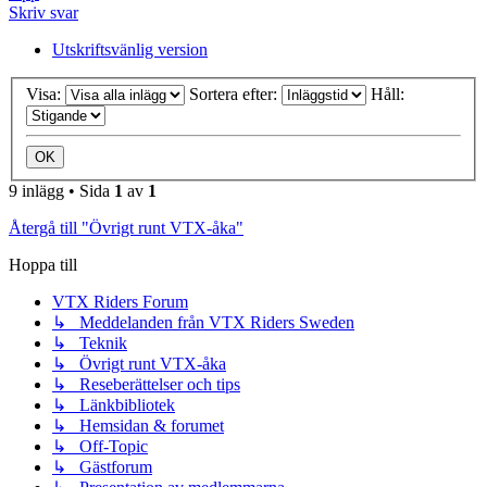
Skriv svar
Utskriftsvänlig version
Visa:
Sortera efter:
Håll:
9 inlägg • Sida
1
av
1
Återgå till "Övrigt runt VTX-åka"
Hoppa till
VTX Riders Forum
↳ Meddelanden från VTX Riders Sweden
↳ Teknik
↳ Övrigt runt VTX-åka
↳ Reseberättelser och tips
↳ Länkbibliotek
↳ Hemsidan & forumet
↳ Off-Topic
↳ Gästforum