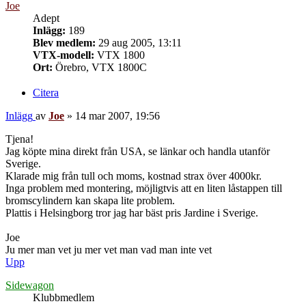
Joe
Adept
Inlägg:
189
Blev medlem:
29 aug 2005, 13:11
VTX-modell:
VTX 1800
Ort:
Örebro, VTX 1800C
Citera
Inlägg
av
Joe
»
14 mar 2007, 19:56
Tjena!
Jag köpte mina direkt från USA, se länkar och handla utanför
Sverige.
Klarade mig från tull och moms, kostnad strax över 4000kr.
Inga problem med montering, möjligtvis att en liten låstappen till
bromscylindern kan skapa lite problem.
Plattis i Helsingborg tror jag har bäst pris Jardine i Sverige.
Joe
Ju mer man vet ju mer vet man vad man inte vet
Upp
Sidewagon
Klubbmedlem