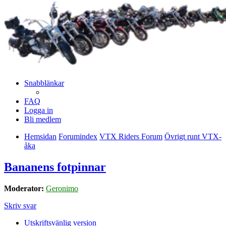
Snabblänkar
FAQ
Logga in
Bli medlem
Hemsidan
Forumindex
VTX Riders Forum
Övrigt runt VTX-
åka
Bananens fotpinnar
Moderator:
Geronimo
Skriv svar
Utskriftsvänlig version