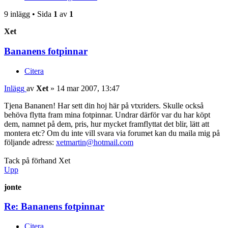
9 inlägg • Sida
1
av
1
Xet
Bananens fotpinnar
Citera
Inlägg
av
Xet
»
14 mar 2007, 13:47
Tjena Bananen! Har sett din hoj här på vtxriders. Skulle också
behöva flytta fram mina fotpinnar. Undrar därför var du har köpt
dem, namnet på dem, pris, hur mycket framflyttat det blir, lätt att
montera etc? Om du inte vill svara via forumet kan du maila mig på
följande adress:
xetmartin@hotmail.com
Tack på förhand Xet
Upp
jonte
Re: Bananens fotpinnar
Citera