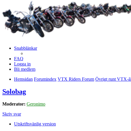
Snabblänkar
FAQ
Logga in
Bli medlem
Hemsidan
Forumindex
VTX Riders Forum
Övrigt runt VTX-å
Solobag
Moderator:
Geronimo
Skriv svar
Utskriftsvänlig version