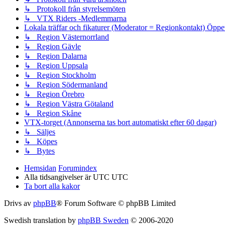
↳ Protokoll från styrelsemöten
↳ VTX Riders -Medlemmarna
Lokala träffar och fikaturer (Moderator = Regionkontakt) Öppe
↳ Region Västernorrland
↳ Region Gävle
↳ Region Dalarna
↳ Region Uppsala
↳ Region Stockholm
↳ Region Södermanland
↳ Region Örebro
↳ Region Västra Götaland
↳ Region Skåne
VTX-torget (Annonserna tas bort automatiskt efter 60 dagar)
↳ Säljes
↳ Köpes
↳ Bytes
Hemsidan
Forumindex
Alla tidsangivelser är UTC UTC
Ta bort alla kakor
Drivs av
phpBB
® Forum Software © phpBB Limited
Swedish translation by
phpBB Sweden
© 2006-2020