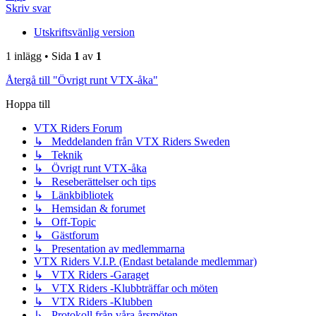
Skriv svar
Utskriftsvänlig version
1 inlägg • Sida
1
av
1
Återgå till "Övrigt runt VTX-åka"
Hoppa till
VTX Riders Forum
↳ Meddelanden från VTX Riders Sweden
↳ Teknik
↳ Övrigt runt VTX-åka
↳ Reseberättelser och tips
↳ Länkbibliotek
↳ Hemsidan & forumet
↳ Off-Topic
↳ Gästforum
↳ Presentation av medlemmarna
VTX Riders V.I.P. (Endast betalande medlemmar)
↳ VTX Riders -Garaget
↳ VTX Riders -Klubbträffar och möten
↳ VTX Riders -Klubben
↳ Protokoll från våra årsmöten