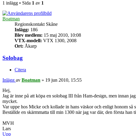
1 inlägg • Sida
1
av
1
Boatman
Regionskontakt Skåne
Inlägg:
186
Blev medlem:
15 maj 2010, 10:08
VTX-modell:
VTX 1300, 2008
Ort:
Åkarp
Solobag
Citera
Inlägg
av
Boatman
»
19 jun 2010, 15:55
Hej,
Jag är inne på att köpa en solobag III från Ham-design, men innan jag
mycket.
Var uppe hos Micke och kollade in hans väskor och enligt honom så s
Beställde en skärmmatta till min 1300 när jag var där, den första han ti
MVH
Lars
Upp