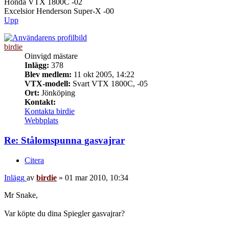
Honda VTX 1800C -02
Excelsior Henderson Super-X -00
Upp
birdie
Oinvigd mästare
Inlägg:
378
Blev medlem:
11 okt 2005, 14:22
VTX-modell:
Svart VTX 1800C, -05
Ort:
Jönköping
Kontakt:
Kontakta birdie
Webbplats
Re: Stålomspunna gasvajrar
Citera
Inlägg
av
birdie
»
01 mar 2010, 10:34
Mr Snake,
Var köpte du dina Spiegler gasvajrar?