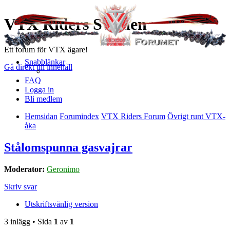
VTX Riders Sweden
Ett forum för VTX ägare!
Snabblänkar
Gå direkt till innehåll
FAQ
Logga in
Bli medlem
Hemsidan
Forumindex
VTX Riders Forum
Övrigt runt VTX-
åka
Stålomspunna gasvajrar
Moderator:
Geronimo
Skriv svar
Utskriftsvänlig version
3 inlägg • Sida
1
av
1