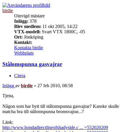
birdie
Oinvigd mästare
Inlägg:
378
Blev medlem:
11 okt 2005, 14:22
VTX-modell:
Svart VTX 1800C, -05
Ort:
Jönköping
Kontakt:
Kontakta birdie
Webbplats
Stålomspunna gasvajrar
Citera
Inlägg
av
birdie
»
27 feb 2010, 08:58
Tjena,
Någon som har bytt till stålomspunna gasvajrar? Kanske skulle
matcha bra till stålomspunna bromsvajrar...?
Länk:
http://www.hondadirectlineofshadyside.c ... =552020209