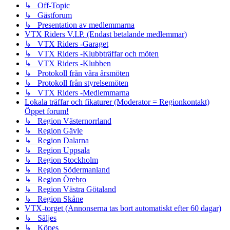
↳ Off-Topic
↳ Gästforum
↳ Presentation av medlemmarna
VTX Riders V.I.P. (Endast betalande medlemmar)
↳ VTX Riders -Garaget
↳ VTX Riders -Klubbträffar och möten
↳ VTX Riders -Klubben
↳ Protokoll från våra årsmöten
↳ Protokoll från styrelsemöten
↳ VTX Riders -Medlemmarna
Lokala träffar och fikaturer (Moderator = Regionkontakt)
Öppet forum!
↳ Region Västernorrland
↳ Region Gävle
↳ Region Dalarna
↳ Region Uppsala
↳ Region Stockholm
↳ Region Södermanland
↳ Region Örebro
↳ Region Västra Götaland
↳ Region Skåne
VTX-torget (Annonserna tas bort automatiskt efter 60 dagar)
↳ Säljes
↳ Köpes