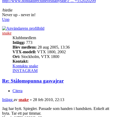
http://www.hondadirectlineofshadyside.c ... =552020209
/birdie
Never up - never in!
Upp
snake
Klubbmedlem
Inlägg:
773
Blev medlem:
28 aug 2005, 13:36
VTX-modell:
VTX 1800, 2002
Ort:
Stockholm, VTX 1800
Kontakt:
Kontakta snake
INSTAGRAM
Re: Stålomspunna gasvajrar
Citera
Inlägg
av
snake
»
28 feb 2010, 22:13
Jag har bytt. Spiegler. Passade som handen i handsken. Enkelt att
byta. Tar ett par timmar.