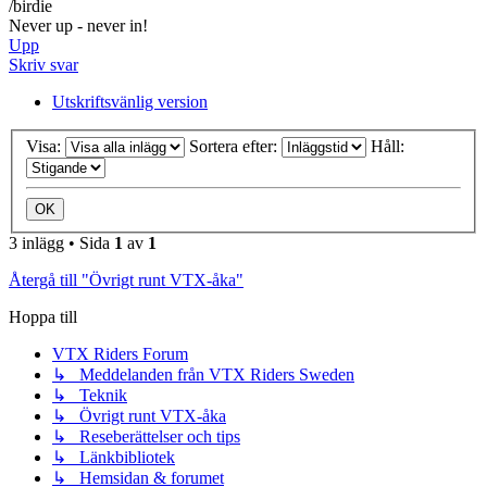
/birdie
Never up - never in!
Upp
Skriv svar
Utskriftsvänlig version
Visa:
Sortera efter:
Håll:
3 inlägg • Sida
1
av
1
Återgå till "Övrigt runt VTX-åka"
Hoppa till
VTX Riders Forum
↳ Meddelanden från VTX Riders Sweden
↳ Teknik
↳ Övrigt runt VTX-åka
↳ Reseberättelser och tips
↳ Länkbibliotek
↳ Hemsidan & forumet