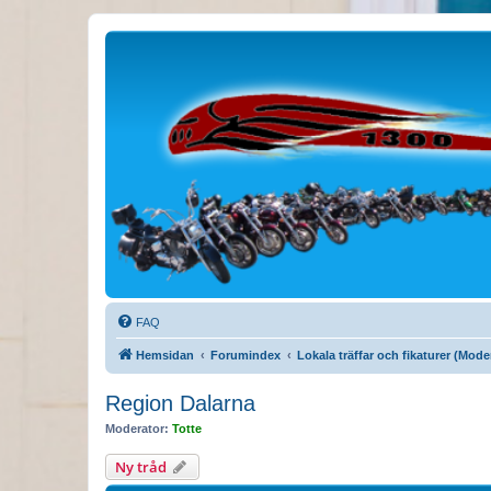
VTX Riders Sweden
Ett forum för VTX ägare!
FAQ
Hemsidan
Forumindex
Lokala träffar och fikaturer (Mod
Region Dalarna
Moderator:
Totte
Ny tråd