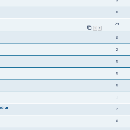
9
0
29
1
2
0
2
0
0
0
1
ndrar
2
0