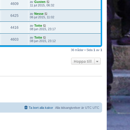
av
Gusten
4609
11 jul 2015, 06:32
av
Nesse
6425
06 jul 2015, 11:02
av
Totte
4416
08 jun 2015, 23:17
av
Totte
4603
08 jun 2015, 23:12
36 trådar • Sida
1
av
1
Hoppa till
Ta bort alla kakor
Alla tidsangivelser är UTC UTC