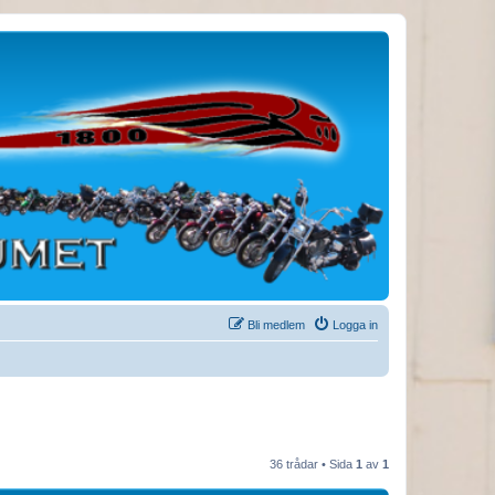
Bli medlem
Logga in
36 trådar • Sida
1
av
1