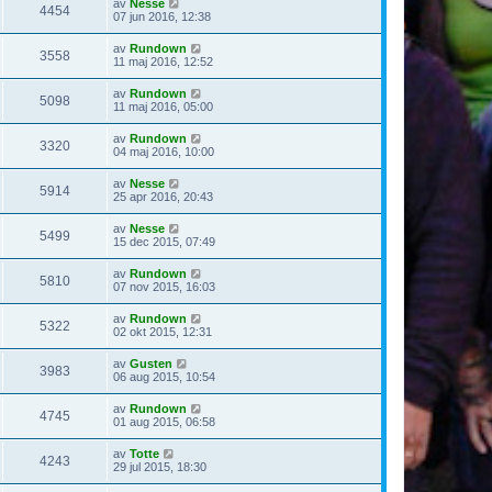
av
Nesse
4454
07 jun 2016, 12:38
av
Rundown
3558
11 maj 2016, 12:52
av
Rundown
5098
11 maj 2016, 05:00
av
Rundown
3320
04 maj 2016, 10:00
av
Nesse
5914
25 apr 2016, 20:43
av
Nesse
5499
15 dec 2015, 07:49
av
Rundown
5810
07 nov 2015, 16:03
av
Rundown
5322
02 okt 2015, 12:31
av
Gusten
3983
06 aug 2015, 10:54
av
Rundown
4745
01 aug 2015, 06:58
av
Totte
4243
29 jul 2015, 18:30