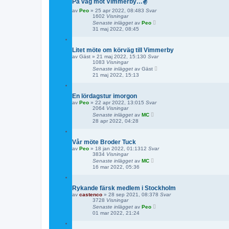
På väg mot Vimmerby…✌️
av
Peo
»
25 apr 2022, 08:48
3
Svar
1602
Visningar
Senaste inlägget
av
Peo
31 maj 2022, 08:45
Litet möte om körväg till Vimmerby
av
Gäst
»
21 maj 2022, 15:13
0
Svar
1083
Visningar
Senaste inlägget
av
Gäst
21 maj 2022, 15:13
En lördagstur imorgon
av
Peo
»
22 apr 2022, 13:01
5
Svar
2064
Visningar
Senaste inlägget
av
MC
28 apr 2022, 04:28
Vår möte Broder Tuck
av
Peo
»
18 jan 2022, 01:13
12
Svar
3834
Visningar
Senaste inlägget
av
MC
16 mar 2022, 05:36
Rykande färsk medlem i Stockholm
av
castenco
»
28 sep 2021, 08:37
8
Svar
3728
Visningar
Senaste inlägget
av
Peo
01 mar 2022, 21:24