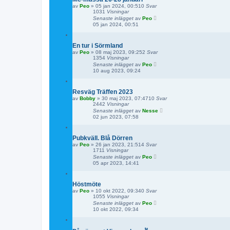
av
Peo
»
05 jan 2024, 00:51
0
Svar
1031
Visningar
Senaste inlägget
av
Peo
05 jan 2024, 00:51
En tur i Sörmland
av
Peo
»
08 maj 2023, 09:25
2
Svar
1354
Visningar
Senaste inlägget
av
Peo
10 aug 2023, 09:24
Resväg Träffen 2023
av
Bobby
»
30 maj 2023, 07:47
10
Svar
2442
Visningar
Senaste inlägget
av
Nesse
02 jun 2023, 07:58
Pubkväll. Blå Dörren
av
Peo
»
26 jan 2023, 21:51
4
Svar
1711
Visningar
Senaste inlägget
av
Peo
05 apr 2023, 14:41
Höstmöte
av
Peo
»
10 okt 2022, 09:34
0
Svar
1055
Visningar
Senaste inlägget
av
Peo
10 okt 2022, 09:34