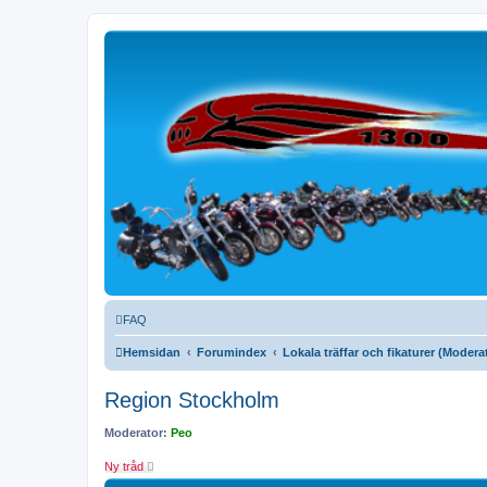
VTX Riders Sweden
Ett forum för VTX ägare!
FAQ
Hemsidan
Forumindex
Lokala träffar och fikaturer (Moder
Region Stockholm
Moderator:
Peo
Ny tråd