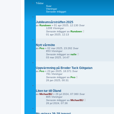
Trådar
Svar
Visningar
Senaste inlägget
Jubileumsårsträffen 2025
av
Rundown
»
01 apr 2025, 12:13
0
Svar
1208
Visningar
Senaste inlägget
av
Rundown
01 apr 2025, 12:13
Nytt vårmöte
av
Peo
»
02 mar 2025, 23:26
2
Svar
853
Visningar
Senaste inlägget
av
nalle
03 mar 2025, 14:47
Uppvärmning på Broder Tuck Götgatan
av
Peo
»
23 jan 2025, 16:37
1
Svar
761
Visningar
Senaste inlägget
av
Peo
26 jan 2025, 00:31
Liten tur till Öland
av
MichaelBJ
»
26 jul 2024, 07:36
0
Svar
805
Visningar
Senaste inlägget
av
MichaelBJ
26 jul 2024, 07:36
Mc-mässa 26-28 januari