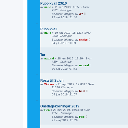
Pubb kväll 23/10
av
nalle
»
11 sep 2019, 13:53
9
Svar
7525
Visningar
Senaste inlägget
av
XY
23 okt 2019, 21:48
Pubb kväll
av
nalle
»
19 jun 2019, 15:12
14
Svar
8346
Visningar
Senaste inlägget
av
snake
04 jul 2019, 10:09
Tur
av
natural
»
28 jun 2019, 17:26
4
Svar
4294
Visningar
Senaste inlägget
av
natural
30 jun 2019, 07:42
Resa till Sälen
av
Wolves
»
26 apr 2019, 19:03
17
Svar
11070
Visningar
Senaste inlägget
av
best
04 jun 2019, 21:07
Onsdagskörningar 2019
av
Peo
»
28 mar 2019, 15:41
20
Svar
12582
Visningar
Senaste inlägget
av
Peo
21 maj 2019, 23:26