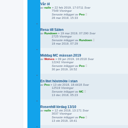
Vår öl
av
nalle
»
22 feb 2019, 17:07
11
Svar
7549
Visningar
Senaste inlägget
av
Peo
28 mar 2019, 15:33
Resa till Sälen
av
Rundown
»
19 mar 2019, 07:29
0
Svar
2725
Visningar
Senaste inlägget
av
Rundown
19 mar 2019, 07:29
Middag MC mässan 2019
av
Wolves
»
09 jan 2019, 16:20
18
Svar
12242
Visningar
Senaste inlägget
av
Peo
30 jan 2019, 16:52
En litet höstmöte i stan
av
Peo
»
13 okt 2018, 18:44
18
Svar
12519
Visningar
Senaste inlägget
av
MC
13 dec 2018, 05:23
Rosenhill lördag 13/10
av
nalle
»
12 okt 2018, 13:17
1
Svar
3037
Visningar
Senaste inlägget
av
Peo
13 okt 2018, 18:41