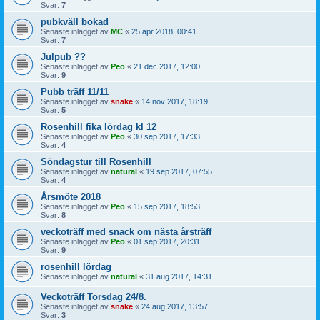
Svar:
7
pubkväll bokad
Senaste inlägget av
MC
«
25 apr 2018, 00:41
Svar:
7
Julpub ??
Senaste inlägget av
Peo
«
21 dec 2017, 12:00
Svar:
9
Pubb träff 11/11
Senaste inlägget av
snake
«
14 nov 2017, 18:19
Svar:
5
Rosenhill fika lördag kl 12
Senaste inlägget av
Peo
«
30 sep 2017, 17:33
Svar:
4
Söndagstur till Rosenhill
Senaste inlägget av
natural
«
19 sep 2017, 07:55
Svar:
4
Årsmöte 2018
Senaste inlägget av
Peo
«
15 sep 2017, 18:53
Svar:
8
veckoträff med snack om nästa årsträff
Senaste inlägget av
Peo
«
01 sep 2017, 20:31
Svar:
9
rosenhill lördag
Senaste inlägget av
natural
«
31 aug 2017, 14:31
Veckoträff Torsdag 24/8.
Senaste inlägget av
snake
«
24 aug 2017, 13:57
Svar:
3