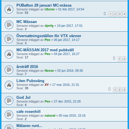
PUBafton 28 januari MC-mässa
Senaste inlägget av
Ubzter
«
01 feb 2017, 14:54
Svar:
53
1
2
3
4
MC Mässan
Senaste inlägget av
djerfg
«
19 jan 2017, 17:01
Svar:
3
Övernattningsställen för VTX vänner
Senaste inlägget av
Peo
«
06 jan 2017, 14:17
Svar:
3
MC-MÄSSAN 2017 med pubkväll
Senaste inlägget av
Peo
«
04 jan 2017, 16:27
Svar:
17
1
2
årsträff 2016
Senaste inlägget av
Nesse
«
02 jun 2016, 09:30
Svar:
7
Liten Pubsväng
Senaste inlägget av
XY
«
17 mar 2016, 21:31
Svar:
39
1
2
3
God Jul
Senaste inlägget av
Peo
«
27 dec 2015, 22:28
Svar:
4
cafe rosenhill
Senaste inlägget av
natural
«
05 sep 2015, 15:16
Svar:
2
Mälaren runt...