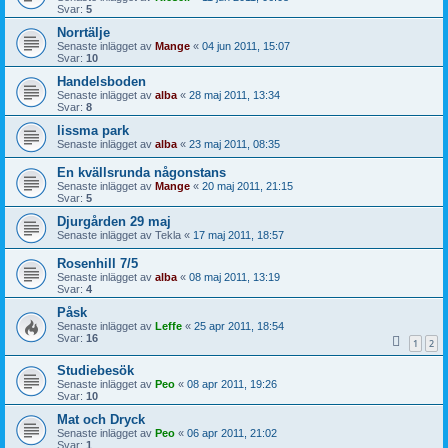
Svar:
5
Norrtälje
Senaste inlägget av
Mange
«
04 jun 2011, 15:07
Svar:
10
Handelsboden
Senaste inlägget av
alba
«
28 maj 2011, 13:34
Svar:
8
lissma park
Senaste inlägget av
alba
«
23 maj 2011, 08:35
En kvällsrunda någonstans
Senaste inlägget av
Mange
«
20 maj 2011, 21:15
Svar:
5
Djurgården 29 maj
Senaste inlägget av
Tekla
«
17 maj 2011, 18:57
Rosenhill 7/5
Senaste inlägget av
alba
«
08 maj 2011, 13:19
Svar:
4
Påsk
Senaste inlägget av
Leffe
«
25 apr 2011, 18:54
Svar:
16
1
2
Studiebesök
Senaste inlägget av
Peo
«
08 apr 2011, 19:26
Svar:
10
Mat och Dryck
Senaste inlägget av
Peo
«
06 apr 2011, 21:02
Svar:
1