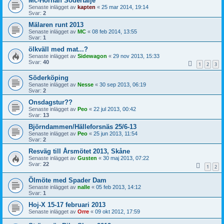
Mc-Hörnan Södertälje
Senaste inlägget av
kapten
«
25 mar 2014, 19:14
Svar:
2
Mälaren runt 2013
Senaste inlägget av
MC
«
08 feb 2014, 13:55
Svar:
1
ölkväll med mat...?
Senaste inlägget av
Sidewagon
«
29 nov 2013, 15:33
Svar:
40
1
2
3
Söderköping
Senaste inlägget av
Nesse
«
30 sep 2013, 06:19
Svar:
2
Onsdagstur??
Senaste inlägget av
Peo
«
22 jul 2013, 00:42
Svar:
13
Björndammen/Hälleforsnäs 25/6-13
Senaste inlägget av
Peo
«
25 jun 2013, 11:54
Svar:
2
Resväg till Årsmötet 2013, Skåne
Senaste inlägget av
Gusten
«
30 maj 2013, 07:22
Svar:
22
1
2
Ölmöte med Spader Dam
Senaste inlägget av
nalle
«
05 feb 2013, 14:12
Svar:
1
Hoj-X 15-17 februari 2013
Senaste inlägget av
Orre
«
09 okt 2012, 17:59