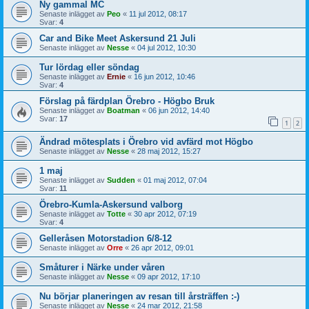
Ny gammal MC
Senaste inlägget av
Peo
«
11 jul 2012, 08:17
Svar:
4
Car and Bike Meet Askersund 21 Juli
Senaste inlägget av
Nesse
«
04 jul 2012, 10:30
Tur lördag eller söndag
Senaste inlägget av
Ernie
«
16 jun 2012, 10:46
Svar:
4
Förslag på färdplan Örebro - Högbo Bruk
Senaste inlägget av
Boatman
«
06 jun 2012, 14:40
Svar:
17
1
2
Ändrad mötesplats i Örebro vid avfärd mot Högbo
Senaste inlägget av
Nesse
«
28 maj 2012, 15:27
1 maj
Senaste inlägget av
Sudden
«
01 maj 2012, 07:04
Svar:
11
Örebro-Kumla-Askersund valborg
Senaste inlägget av
Totte
«
30 apr 2012, 07:19
Svar:
4
Gelleråsen Motorstadion 6/8-12
Senaste inlägget av
Orre
«
26 apr 2012, 09:01
Småturer i Närke under våren
Senaste inlägget av
Nesse
«
09 apr 2012, 17:10
Nu börjar planeringen av resan till årsträffen :-)
Senaste inlägget av
Nesse
«
24 mar 2012, 21:58