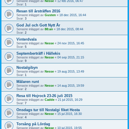
Senaste inlägget av
Nesse
«
12 feb 2016, 06:47
Svar:
1
Resan till årsträffen 2016
Senaste inlägget av
Gusten
«
18 dec 2015, 16:44
Svar:
3
God Jul och Gott Nytt År
Senaste inlägget av
88:an
«
18 dec 2015, 08:44
Svar:
2
Vinterdvala
Senaste inlägget av
Nesse
«
24 nov 2015, 16:45
Svar:
5
Septemberträff i Hällekis
Senaste inlägget av
Nesse
«
04 sep 2015, 21:15
Svar:
9
Nostalgibyn
Senaste inlägget av
Nesse
«
19 aug 2015, 13:49
Svar:
1
Mälaren runt
Senaste inlägget av
Nesse
«
14 aug 2015, 19:59
Svar:
2
Resa till Hojrock 23-26 juli 2015
Senaste inlägget av
Cadde
«
21 jul 2015, 16:29
Svar:
7
Onsdags tur till Nostalgi fiket Hosta
Senaste inlägget av
Nesse
«
15 jul 2015, 16:30
Svar:
4
Torsång på Lördag
Senaste inlägget av
Nesse
«
10 jul 2015, 19:55