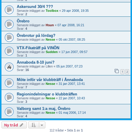
Askersund 30/4 ???
Senaste inlägget av
Toolbox
«
29 apr 2008, 19:35
Svar:
2
Örebro
Senaste inlägget av
Hsun
«
07 apr 2008, 16:21
Svar:
4
Örebrotur på lördag?
Senaste inlägget av
Nesse
«
05 okt 2007, 08:25
VTX-Fikaträff på VINÖN
Senaste inlägget av
Sudden
«
17 jun 2007, 09:57
Svar:
1
Ånnaboda 8-10 juni?
Senaste inlägget av
Lillen
«
05 jun 2007, 07:23
Svar:
16
1
2
Möte inför vår klubbträff i Ånnaboda
Senaste inlägget av
Nesse
«
31 jan 2007, 13:41
Svar:
7
Regionindelningar o klubbträffen
Senaste inlägget av
Nesse
«
22 jan 2007, 10:43
Svar:
3
Valborg samt 1:a maj, Örebro
Senaste inlägget av
Nesse
«
01 maj 2006, 17:14
Svar:
4
Ny tråd
112 trådar • Sida
1
av
1