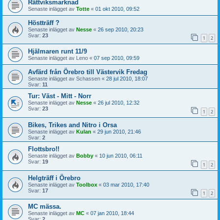
Rättviksmarknad
Senaste inlägget av
Totte
«
01 okt 2010, 09:52
Höstträff ?
Senaste inlägget av
Nesse
«
26 sep 2010, 20:23
Svar:
23
1
2
Hjälmaren runt 11/9
Senaste inlägget av
Leno
«
07 sep 2010, 09:59
Avfärd från Örebro till Västervik Fredag
Senaste inlägget av
Schassen
«
28 jul 2010, 18:07
Svar:
11
Tur: Väst - Mitt - Norr
Senaste inlägget av
Nesse
«
26 jul 2010, 12:32
Svar:
23
1
2
Bikes, Trikes and Nitro i Orsa
Senaste inlägget av
Kulan
«
29 jun 2010, 21:46
Svar:
2
Flottsbro!!
Senaste inlägget av
Bobby
«
10 jun 2010, 06:11
Svar:
19
1
2
Helgträff i Örebro
Senaste inlägget av
Toolbox
«
03 mar 2010, 17:40
Svar:
17
1
2
MC mässa.
Senaste inlägget av
MC
«
07 jan 2010, 18:44
Svar:
2