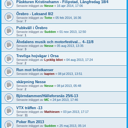
Påskturen Kristinehamn - Filipstad, Långfredag 18/4
Senaste inlägget av
Nesse
«
16 apr 2014, 17:06
Örebro - Leksand 8/2
Senaste inlägget av
Totte
«
05 feb 2014, 16:36
Svar:
7
Pubkväll i Örebro
Senaste inlägget av
Sudden
«
01 nov 2013, 12:50
Svar:
1
Älvdalens musik och motorfestival... 4--11/8
Senaste inlägget av
Nesse
«
05 aug 2013, 13:35
Svar:
3
Trevliga hojvägar i Orsa
Senaste inlägget av
Lycklig Idiot
«
04 aug 2013, 17:24
Svar:
2
Run mot bröstkanser
Senaste inlägget av
kapten
«
08 jul 2013, 13:51
skärpning Nesse
Senaste inlägget av
Nesse
«
08 jul 2013, 05:48
Svar:
2
Björndammen/Hälleforsnäs 25/6-13
Senaste inlägget av
MC
«
24 jun 2013, 17:46
VTX träffen -13
Senaste inlägget av
Mathiesen
«
03 jun 2013, 17:17
Svar:
11
Poker Run 2013
Senaste inlägget av
Sudden
«
25 maj 2013, 05:14