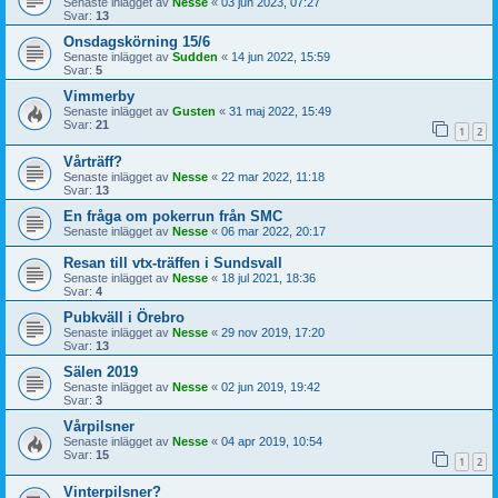
Senaste inlägget av
Nesse
«
03 jun 2023, 07:27
Svar:
13
Onsdagskörning 15/6
Senaste inlägget av
Sudden
«
14 jun 2022, 15:59
Svar:
5
Vimmerby
Senaste inlägget av
Gusten
«
31 maj 2022, 15:49
Svar:
21
1
2
Vårträff?
Senaste inlägget av
Nesse
«
22 mar 2022, 11:18
Svar:
13
En fråga om pokerrun från SMC
Senaste inlägget av
Nesse
«
06 mar 2022, 20:17
Resan till vtx-träffen i Sundsvall
Senaste inlägget av
Nesse
«
18 jul 2021, 18:36
Svar:
4
Pubkväll i Örebro
Senaste inlägget av
Nesse
«
29 nov 2019, 17:20
Svar:
13
Sälen 2019
Senaste inlägget av
Nesse
«
02 jun 2019, 19:42
Svar:
3
Vårpilsner
Senaste inlägget av
Nesse
«
04 apr 2019, 10:54
Svar:
15
1
2
Vinterpilsner?