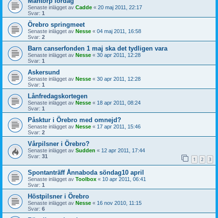
Mantorp lördag
Senaste inlägget av
Cadde
«
20 maj 2011, 22:17
Svar:
1
Örebro springmeet
Senaste inlägget av
Nesse
«
04 maj 2011, 16:58
Svar:
2
Barn canserfonden 1 maj ska det tydligen vara
Senaste inlägget av
Nesse
«
30 apr 2011, 12:28
Svar:
1
Askersund
Senaste inlägget av
Nesse
«
30 apr 2011, 12:28
Svar:
1
Lånfredagskortegen
Senaste inlägget av
Nesse
«
18 apr 2011, 08:24
Svar:
1
Påsktur i Örebro med omnejd?
Senaste inlägget av
Nesse
«
17 apr 2011, 15:46
Svar:
2
Vårpilsner i Örebro?
Senaste inlägget av
Sudden
«
12 apr 2011, 17:44
Svar:
31
1
2
3
Spontanträff Ånnaboda söndag10 april
Senaste inlägget av
Toolbox
«
10 apr 2011, 06:41
Svar:
1
Höstpilsner i Örebro
Senaste inlägget av
Nesse
«
16 nov 2010, 11:15
Svar:
6