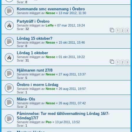
Svar:
8
Kommande smc evenemang i Örebro
Senaste inlägget av
Nesse
«
13 mar 2012, 11:30
Partyträff i Örebro
Senaste inlägget av
Leffe
«
07 mar 2012, 19:24
Svar:
32
1
2
3
Lördag 15 oktober?
Senaste inlägget av
Nesse
«
15 okt 2011, 15:46
Svar:
8
Lördag 1 oktober
Senaste inlägget av
Nesse
«
01 okt 2011, 19:22
Svar:
31
1
2
3
Hjälmaren runt 27/8
Senaste inlägget av
Nesse
«
27 aug 2011, 13:37
Svar:
5
Örebro i morrn Lördag
Senaste inlägget av
Nesse
«
26 aug 2011, 19:57
Svar:
1
Måns- Ols
Senaste inlägget av
Nesse
«
26 aug 2011, 07:42
Svar:
2
Påminnelse: Tur med tältövernattning Lördag 16/7-
Söndag17/7
Senaste inlägget av
Peo
«
13 jul 2011, 13:52
Svar:
1