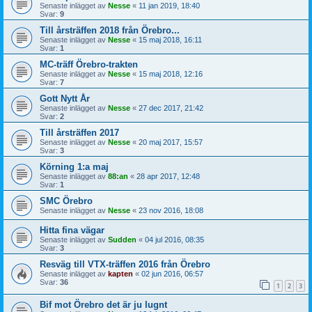
Senaste inlägget av
Nesse
«
11 jan 2019, 18:40
Svar:
9
Till årsträffen 2018 från Örebro...
Senaste inlägget av
Nesse
«
15 maj 2018, 16:11
Svar:
1
MC-träff Örebro-trakten
Senaste inlägget av
Nesse
«
15 maj 2018, 12:16
Svar:
7
Gott Nytt År
Senaste inlägget av
Nesse
«
27 dec 2017, 21:42
Svar:
2
Till årsträffen 2017
Senaste inlägget av
Nesse
«
20 maj 2017, 15:57
Svar:
3
Körning 1:a maj
Senaste inlägget av
88:an
«
28 apr 2017, 12:48
Svar:
1
SMC Örebro
Senaste inlägget av
Nesse
«
23 nov 2016, 18:08
Hitta fina vägar
Senaste inlägget av
Sudden
«
04 jul 2016, 08:35
Svar:
3
Resväg till VTX-träffen 2016 från Örebro
Senaste inlägget av
kapten
«
02 jun 2016, 06:57
Svar:
36
1
2
3
Bif mot Örebro det är ju lugnt