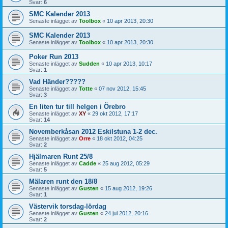
Svar:
6
SMC Kalender 2013
Senaste inlägget av
Toolbox
«
10 apr 2013, 20:30
SMC Kalender 2013
Senaste inlägget av
Toolbox
«
10 apr 2013, 20:30
Poker Run 2013
Senaste inlägget av
Sudden
«
10 apr 2013, 10:17
Svar:
1
Vad Händer?????
Senaste inlägget av
Totte
«
07 nov 2012, 15:45
Svar:
3
En liten tur till helgen i Örebro
Senaste inlägget av
XY
«
29 okt 2012, 17:17
Svar:
14
Novemberkåsan 2012 Eskilstuna 1-2 dec.
Senaste inlägget av
Orre
«
18 okt 2012, 04:25
Svar:
2
Hjälmaren Runt 25/8
Senaste inlägget av
Cadde
«
25 aug 2012, 05:29
Svar:
5
Mälaren runt den 18/8
Senaste inlägget av
Gusten
«
15 aug 2012, 19:26
Svar:
1
Västervik torsdag-lördag
Senaste inlägget av
Gusten
«
24 jul 2012, 20:16
Svar:
2