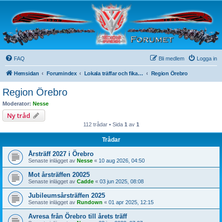
VTX Riders Sweden
Ett forum för VTX ägare!
FAQ
Bli medlem
Logga in
Hemsidan
Forumindex
Lokala träffar och fikaturer (Moderator = Regionkontakt) Öppet forum!
Region Örebro
Region Örebro
Moderator:
Nesse
Ny tråd
112 trådar • Sida
1
av
1
Trådar
Årsträff 2027 i Örebro
Senaste inlägget av
Nesse
«
10 aug 2026, 04:50
Mot årsträffen 20025
Senaste inlägget av
Cadde
«
03 jun 2025, 08:08
Jubileumsårsträffen 2025
Senaste inlägget av
Rundown
«
01 apr 2025, 12:15
Avresa från Örebro till årets träff