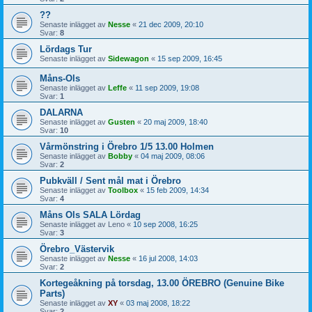
??
Senaste inlägget av
Nesse
«
21 dec 2009, 20:10
Svar:
8
Lördags Tur
Senaste inlägget av
Sidewagon
«
15 sep 2009, 16:45
Måns-Ols
Senaste inlägget av
Leffe
«
11 sep 2009, 19:08
Svar:
1
DALARNA
Senaste inlägget av
Gusten
«
20 maj 2009, 18:40
Svar:
10
Vårmönstring i Örebro 1/5 13.00 Holmen
Senaste inlägget av
Bobby
«
04 maj 2009, 08:06
Svar:
2
Pubkväll / Sent mål mat i Örebro
Senaste inlägget av
Toolbox
«
15 feb 2009, 14:34
Svar:
4
Måns Ols SALA Lördag
Senaste inlägget av
Leno
«
10 sep 2008, 16:25
Svar:
3
Örebro_Västervik
Senaste inlägget av
Nesse
«
16 jul 2008, 14:03
Svar:
2
Kortegeåkning på torsdag, 13.00 ÖREBRO (Genuine Bike
Parts)
Senaste inlägget av
XY
«
03 maj 2008, 18:22
Svar:
2