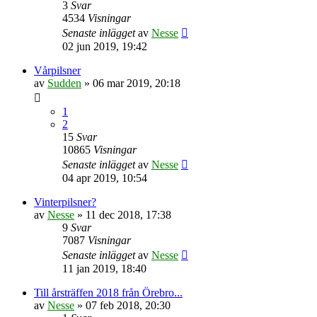
3
Svar
4534
Visningar
Senaste inlägget
av
Nesse
02 jun 2019, 19:42
Vårpilsner
av
Sudden
»
06 mar 2019, 20:18
1
2
15
Svar
10865
Visningar
Senaste inlägget
av
Nesse
04 apr 2019, 10:54
Vinterpilsner?
av
Nesse
»
11 dec 2018, 17:38
9
Svar
7087
Visningar
Senaste inlägget
av
Nesse
11 jan 2019, 18:40
Till årsträffen 2018 från Örebro...
av
Nesse
»
07 feb 2018, 20:30