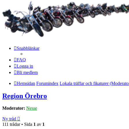
Snabblänkar
FAQ
Logga in
Bli medlem
Hemsidan
Forumindex
Lokala träffar och fikaturer (Modera
Region Örebro
Moderator:
Nesse
Ny tråd
111 trådar • Sida
1
av
1