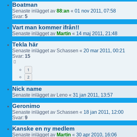
Boatman
Senaste inlägget av
88:an
«
01 nov 2011, 07:58
Svar:
5
Vart man kommer ifrån!!
Senaste inlägget av
Martin
«
14 maj 2011, 21:48
Tekla här
Senaste inlägget av
Schassen
«
20 mar 2011, 00:21
Svar:
15
1
2
Nick name
Senaste inlägget av
Leno
«
31 jan 2011, 13:57
Geronimo
Senaste inlägget av
Schassen
«
18 jan 2011, 12:00
Svar:
9
Kanske en ny medlem
Senaste inlägget av
Martin
«
30 apr 2010, 16:06