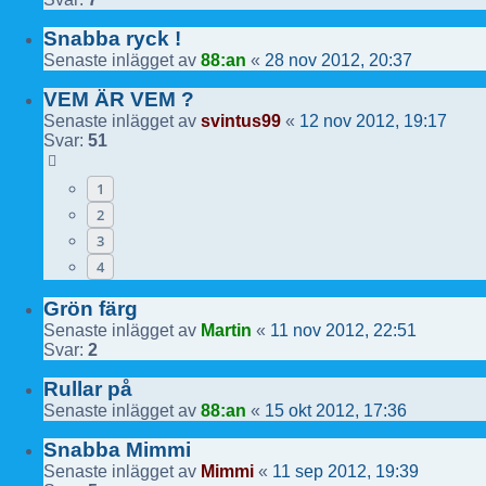
Snabba ryck !
Senaste inlägget av
88:an
«
28 nov 2012, 20:37
VEM ÄR VEM ?
Senaste inlägget av
svintus99
«
12 nov 2012, 19:17
Svar:
51
1
2
3
4
Grön färg
Senaste inlägget av
Martin
«
11 nov 2012, 22:51
Svar:
2
Rullar på
Senaste inlägget av
88:an
«
15 okt 2012, 17:36
Snabba Mimmi
Senaste inlägget av
Mimmi
«
11 sep 2012, 19:39