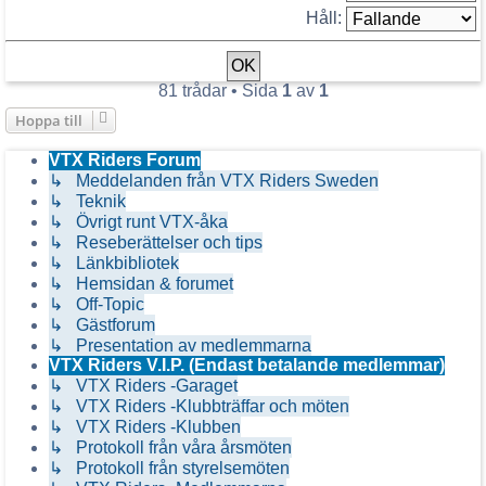
Håll:
81 trådar • Sida
1
av
1
Hoppa till
VTX Riders Forum
↳ Meddelanden från VTX Riders Sweden
↳ Teknik
↳ Övrigt runt VTX-åka
↳ Reseberättelser och tips
↳ Länkbibliotek
↳ Hemsidan & forumet
↳ Off-Topic
↳ Gästforum
↳ Presentation av medlemmarna
VTX Riders V.I.P. (Endast betalande medlemmar)
↳ VTX Riders -Garaget
↳ VTX Riders -Klubbträffar och möten
↳ VTX Riders -Klubben
↳ Protokoll från våra årsmöten
↳ Protokoll från styrelsemöten