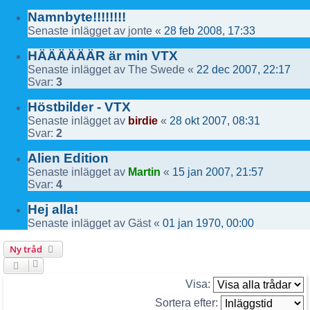
Namnbyte!!!!!!!!
Senaste inlägget av
jonte
«
28 feb 2008, 17:33
HÄÄÄÄÄÄR är min VTX
Senaste inlägget av
The Swede
«
22 dec 2007, 22:17
Svar:
3
Höstbilder - VTX
Senaste inlägget av
birdie
«
28 okt 2007, 08:31
Svar:
2
Alien Edition
Senaste inlägget av
Martin
«
15 jan 2007, 21:57
Svar:
4
Hej alla!
Senaste inlägget av
Gäst
«
01 jan 1970, 00:00
Ny tråd
Visa:
Sortera efter: