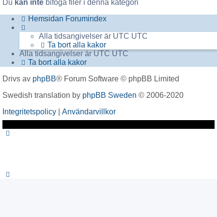
Du
kan inte
bifoga filer i denna kategori
Hemsidan
Forumindex
Alla tidsangivelser är UTC UTC
Ta bort alla kakor
Alla tidsangivelser är UTC UTC
Ta bort alla kakor
Drivs av
phpBB
® Forum Software © phpBB Limited
Swedish translation by
phpBB Sweden
© 2006-2020
Integritetspolicy
|
Användarvillkor