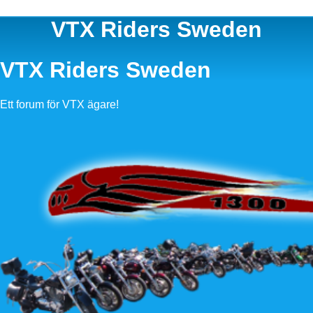
VTX Riders Sweden
VTX Riders Sweden
Ett forum för VTX ägare!