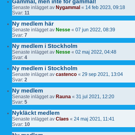
Gammal, men inte för gammal!
Senaste inlägget av
Nygammal
«
14 feb 2023, 09:18
Svar:
11
Ny medlem här
Senaste inlägget av
Nesse
«
07 jun 2022, 08:39
Svar:
7
Ny medlem i Stockholm
Senaste inlägget av
Nesse
«
02 maj 2022, 04:48
Svar:
4
Ny medlem i Stockholm
Senaste inlägget av
castenco
«
29 sep 2021, 13:04
Svar:
2
Ny medlem
Senaste inlägget av
Rauna
«
31 jul 2021, 12:20
Svar:
5
Nykläckt medlem
Senaste inlägget av
Claes
«
24 maj 2021, 11:41
Svar:
10