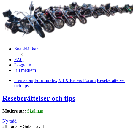
Snabblänkar
FAQ
Logga in
Bli medlem
Hemsidan
Forumindex
VTX Riders Forum
Reseberättelser
och tips
Reseberättelser och tips
Moderator:
Skalman
Ny tråd
28 trådar • Sida
1
av
1