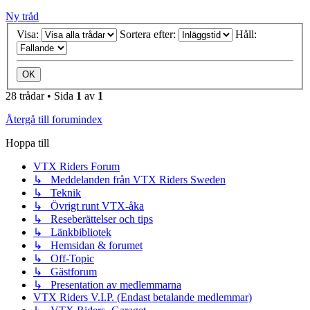
Ny tråd
Visa:
Sortera efter:
Håll:
28 trådar • Sida
1
av
1
Återgå till forumindex
Hoppa till
VTX Riders Forum
↳ Meddelanden från VTX Riders Sweden
↳ Teknik
↳ Övrigt runt VTX-åka
↳ Reseberättelser och tips
↳ Länkbibliotek
↳ Hemsidan & forumet
↳ Off-Topic
↳ Gästforum
↳ Presentation av medlemmarna
VTX Riders V.I.P. (Endast betalande medlemmar)