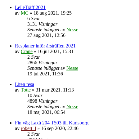
LelleTräff 2021
av
MC
»
18 aug 2021, 19:25
6
Svar
3131
Visningar
Senaste inlägget
av
Nesse
27 aug 2021, 12:56
Resplaner inför årsträffen 2021
av
Crane
»
16 jul 2021, 15:31
2
Svar
2866
Visningar
Senaste inlägget
av
Nesse
19 jul 2021, 11:36
Liten resa
av
Totte
»
31 mar 2021, 11:13
10
Svar
4898
Visningar
Senaste inlägget
av
Nesse
18 maj 2021, 06:54
Fin väg Laxå 204 T503 till Karlsborg
av
robert_l
»
16 sep 2020, 22:46
2
Svar