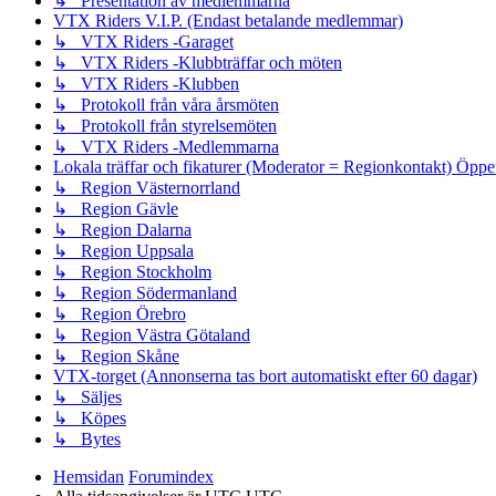
↳ Presentation av medlemmarna
VTX Riders V.I.P. (Endast betalande medlemmar)
↳ VTX Riders -Garaget
↳ VTX Riders -Klubbträffar och möten
↳ VTX Riders -Klubben
↳ Protokoll från våra årsmöten
↳ Protokoll från styrelsemöten
↳ VTX Riders -Medlemmarna
Lokala träffar och fikaturer (Moderator = Regionkontakt) Öppe
↳ Region Västernorrland
↳ Region Gävle
↳ Region Dalarna
↳ Region Uppsala
↳ Region Stockholm
↳ Region Södermanland
↳ Region Örebro
↳ Region Västra Götaland
↳ Region Skåne
VTX-torget (Annonserna tas bort automatiskt efter 60 dagar)
↳ Säljes
↳ Köpes
↳ Bytes
Hemsidan
Forumindex