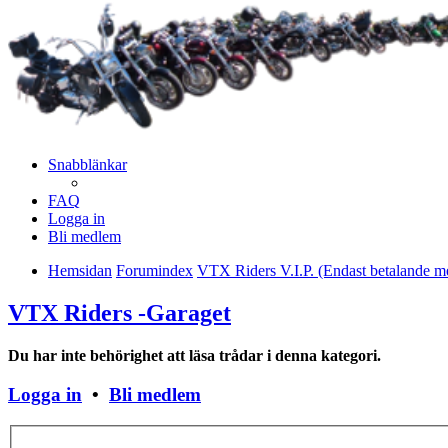
Snabblänkar
FAQ
Logga in
Bli medlem
Hemsidan
Forumindex
VTX Riders V.I.P. (Endast betalande 
VTX Riders -Garaget
Du har inte behörighet att läsa trådar i denna kategori.
Logga in
•
Bli medlem