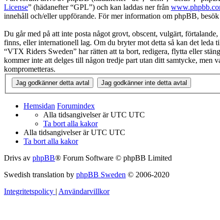
License
” (hädanefter “GPL”) och kan laddas ner från
www.phpbb.c
innehåll och/eller uppförande. För mer information om phpBB, besö
Du går med på att inte posta något grovt, obscent, vulgärt, förtalande,
finns, eller internationell lag. Om du bryter mot detta så kan det leda
“VTX Riders Sweden” har rätten att ta bort, redigera, flytta eller stä
kommer inte att delges till någon tredje part utan ditt samtycke, men
komprometteras.
Hemsidan
Forumindex
Alla tidsangivelser är UTC UTC
Ta bort alla kakor
Alla tidsangivelser är UTC UTC
Ta bort alla kakor
Drivs av
phpBB
® Forum Software © phpBB Limited
Swedish translation by
phpBB Sweden
© 2006-2020
Integritetspolicy
|
Användarvillkor