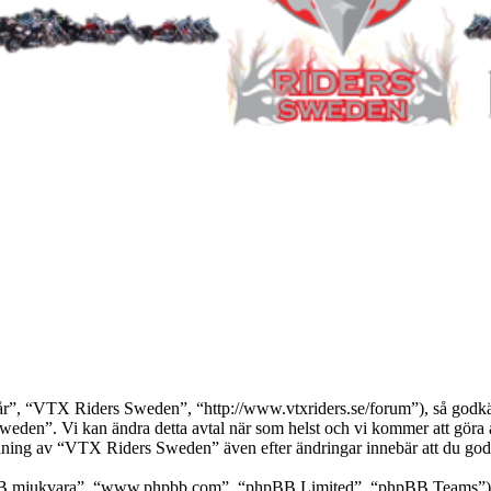
, “VTX Riders Sweden”, “http://www.vtxriders.se/forum”), så godkänner 
eden”. Vi kan ändra detta avtal när som helst och vi kommer att göra al
ing av “VTX Riders Sweden” även efter ändringar innebär att du godkänn
pBB mjukvara”, “www.phpbb.com”, “phpBB Limited”, “phpBB Teams”) s