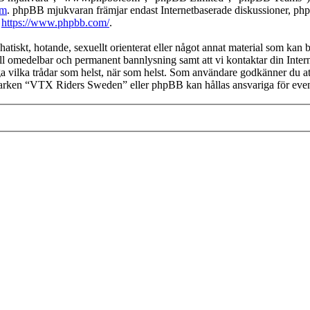
om
. phpBB mjukvaran främjar endast Internetbaserade diskussioner, phpBB
k
https://www.phpbb.com/
.
 hatiskt, hotande, sexuellt orienterat eller något annat material som kan
 till omedelbar och permanent bannlysning samt att vi kontaktar din Inter
nga vilka trådar som helst, när som helst. Som användare godkänner du at
 varken “VTX Riders Sweden” eller phpBB kan hållas ansvariga för eventu