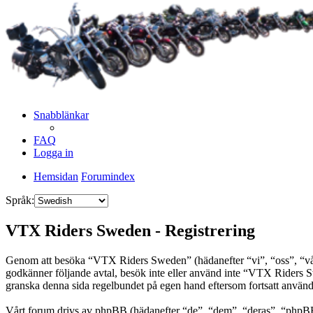
Snabblänkar
FAQ
Logga in
Hemsidan
Forumindex
Språk:
VTX Riders Sweden - Registrering
Genom att besöka “VTX Riders Sweden” (hädanefter “vi”, “oss”, “vår”
godkänner följande avtal, besök inte eller använd inte “VTX Riders Sw
granska denna sida regelbundet på egen hand eftersom fortsatt användn
Vårt forum drivs av phpBB (hädanefter “de”, “dem”, “deras”, “ph