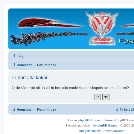
VTX Riders Sweden
Ett forum för VTX ägare!
FAQ
Hemsidan
Forumindex
Ta bort alla kakor
Är du säker på att du vill ta bort alla cookies som skapats av detta forum?
Hemsidan
Forumindex
Ta bort al
Drivs av
phpBB
® Forum Software © phpBB Limit
Swedish translation by
phpBB Sweden
© 2006-2
Integritetspolicy
|
Användarvillkor